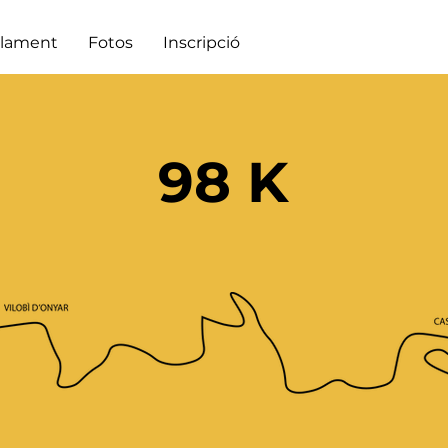
lament
Fotos
Inscripció
98 K