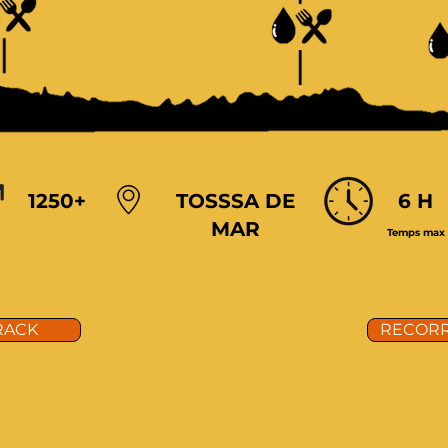
1250+
TOSSSA DE
6 H
MAR
Temps max
RACK
RECOR