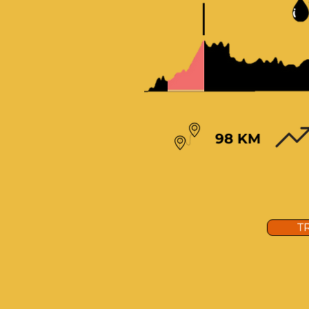
98 KM
T